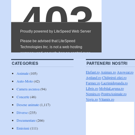
CATEGORIES
PARTENERII NOSTRI
Elefant.ro
Animax.ro
Answear.ro
Animale
(105)
Apiland.ro
Chilipirul-zilei.ro
Auto-Moto
(42)
Farmec.ro
Lacrimidepanda.ro
Libris.ro
MobilaLaguna.ro
Camera ascunsa
(94)
Nemira.ro
PentruAnimale.ro
Concerte
(46)
Vegis.ro
Vitamix.ro
Desene animate
(1,117)
Diverse
(235)
Documentare
(266)
Emisiuni
(111)