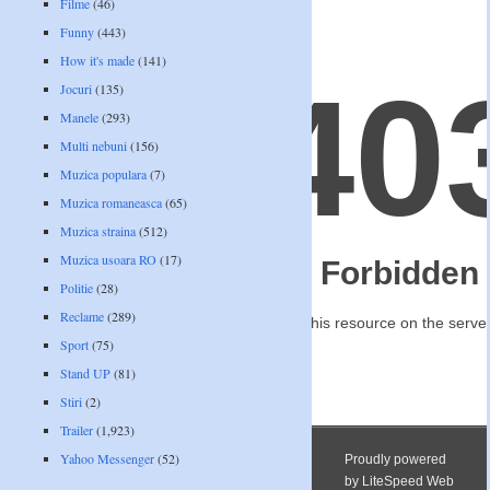
Filme
(46)
Funny
(443)
How it's made
(141)
Jocuri
(135)
Manele
(293)
Multi nebuni
(156)
Muzica populara
(7)
Muzica romaneasca
(65)
Muzica straina
(512)
Muzica usoara RO
(17)
Politie
(28)
Reclame
(289)
Sport
(75)
Stand UP
(81)
Stiri
(2)
Trailer
(1,923)
Yahoo Messenger
(52)